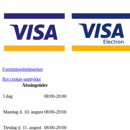
Forretningsbetingelser
Ret cookie-samtykke
Åbningstider
I dag
0
8
:
0
0
-
20
:
0
0
Mandag d. 10. august
0
8
:
0
0
-
20
:
0
0
Tirsdag d. 11. august
0
8
:
0
0
-
20
:
0
0