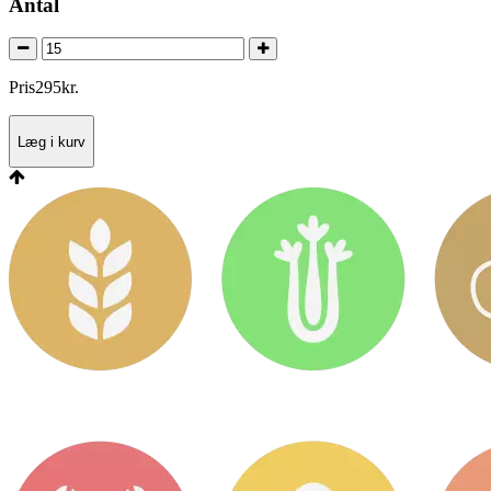
Antal
Pris
295
kr.
Læg i kurv