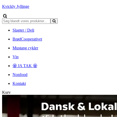
Kvickly Jyllinge
Slagter / Deli
BrødCooperativet
Mustang cykler
Vin
🤩 JA TAK 🤩
Nonfood
Kontakt
Kurv