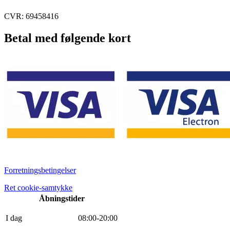
CVR: 69458416
Betal med følgende kort
Forretningsbetingelser
Ret cookie-samtykke
Åbningstider
I dag
0
8
:
0
0
-
20
:
0
0