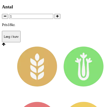
Antal
Pris
18
kr.
Læg i kurv