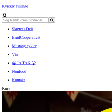
Kvickly Jyllinge
Slagter / Deli
BrødCooperativet
Mustang cykler
Vin
🤩 JA TAK 🤩
Nonfood
Kontakt
Kurv