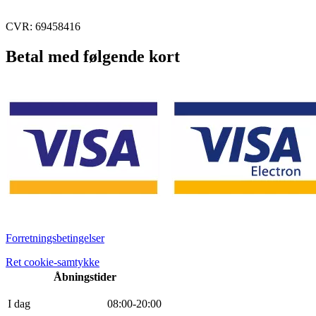
CVR: 69458416
Betal med følgende kort
Forretningsbetingelser
Ret cookie-samtykke
Åbningstider
I dag
0
8
:
0
0
-
20
:
0
0