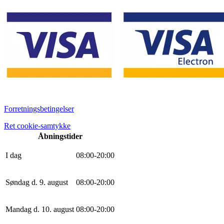
Forretningsbetingelser
Ret cookie-samtykke
Åbningstider
I dag
0
8
:
0
0
-
20
:
0
0
Søndag d. 9. august
0
8
:
0
0
-
20
:
0
0
Mandag d. 10. august
0
8
:
0
0
-
20
:
0
0