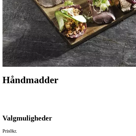
Håndmadder
Valgmuligheder
Pris
0
kr.