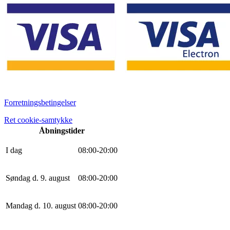
Forretningsbetingelser
Ret cookie-samtykke
Åbningstider
I dag
0
8
:
0
0
-
20
:
0
0
Søndag d. 9. august
0
8
:
0
0
-
20
:
0
0
Mandag d. 10. august
0
8
:
0
0
-
20
:
0
0