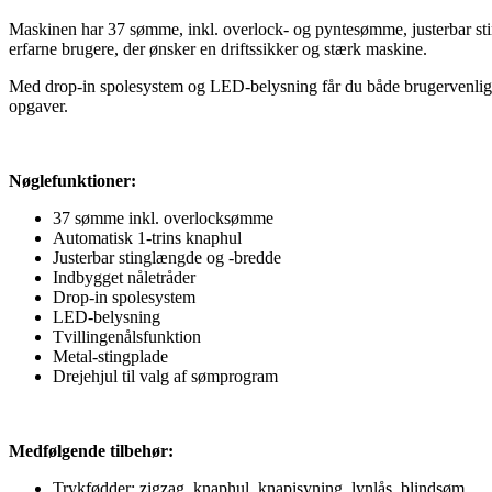
Maskinen har 37 sømme, inkl. overlock- og pyntesømme, justerbar sti
erfarne brugere, der ønsker en driftssikker og stærk maskine.
Med drop-in spolesystem og LED-belysning får du både brugervenlighe
opgaver.
Nøglefunktioner:
37 sømme inkl. overlocksømme
Automatisk 1-trins knaphul
Justerbar stinglængde og -bredde
Indbygget nåletråder
Drop-in spolesystem
LED-belysning
Tvillingenålsfunktion
Metal-stingplade
Drejehjul til valg af sømprogram
Medfølgende tilbehør:
Trykfødder: zigzag, knaphul, knapisyning, lynlås, blindsøm