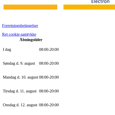
Forretningsbetingelser
Ret cookie-samtykke
Åbningstider
I dag
0
8
:
0
0
-
20
:
0
0
Søndag d. 9. august
0
8
:
0
0
-
20
:
0
0
Mandag d. 10. august
0
8
:
0
0
-
20
:
0
0
Tirsdag d. 11. august
0
8
:
0
0
-
20
:
0
0
Onsdag d. 12. august
0
8
:
0
0
-
20
:
0
0