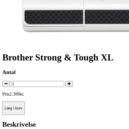
Brother Strong & Tough XL
Antal
Pris
2.399
kr.
Læg i kurv
Beskrivelse