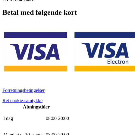
Betal med følgende kort
Forretningsbetingelser
Ret cookie-samtykke
Åbningstider
I dag
0
8
:
0
0
-
20
:
0
0
Mandag d. 10. august
0
8
:
0
0
-
20
:
0
0