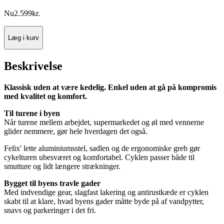
Nu
2.599
kr.
Læg i kurv
Beskrivelse
Klassisk uden at være kedelig. Enkel uden at gå på kompromis
med kvalitet og komfort.
Til turene i byen
Når turene mellem arbejdet, supermarkedet og øl med vennerne
glider nemmere, gør hele hverdagen det også.
Felix' lette aluminiumsstel, sadlen og de ergonomiske greb gør
cykelturen ubesværet og komfortabel. Cyklen passer både til
smutture og lidt længere strækninger.
Bygget til byens travle gader
Med indvendige gear, slagfast lakering og antirustkæde er cyklen
skabt til at klare, hvad byens gader måtte byde på af vandpytter,
snavs og parkeringer i det fri.