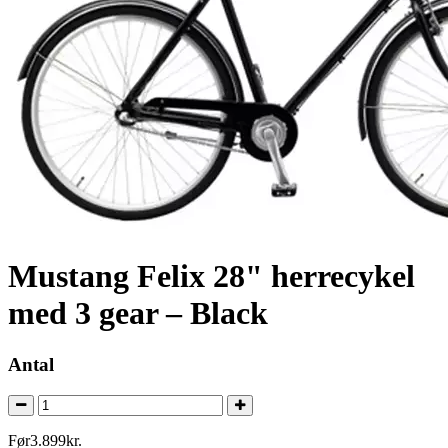
Mustang Felix 28" herrecykel
med 3 gear – Black
Antal
Før
3.899
kr.