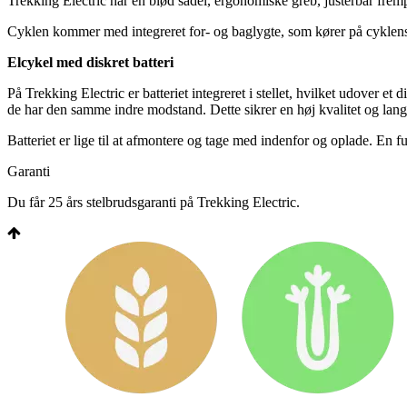
Trekking Electric har en blød sadel, ergonomiske greb, justérbar frempi
Cyklen kommer med integreret for- og baglygte, som kører på cyklens
Elcykel med diskret batteri
På Trekking Electric er batteriet integreret i stellet, hvilket udover et 
de har den samme indre modstand. Dette sikrer en høj kvalitet og lan
Batteriet er lige til at afmontere og tage med indenfor og oplade. En f
Garanti
Du får 25 års stelbrudsgaranti på Trekking Electric.