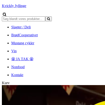
Kvickly Jyllinge
Slagter / Deli
BrødCooperativet
Mustang cykler
Vin
🤩 JA TAK 🤩
Nonfood
Kontakt
Kurv