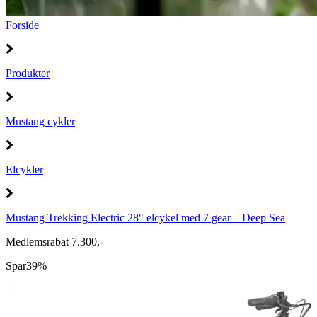
Forside
Produkter
Mustang cykler
Elcykler
Mustang Trekking Electric 28" elcykel med 7 gear – Deep Sea
Medlemsrabat 7.300,-
Spar
39%