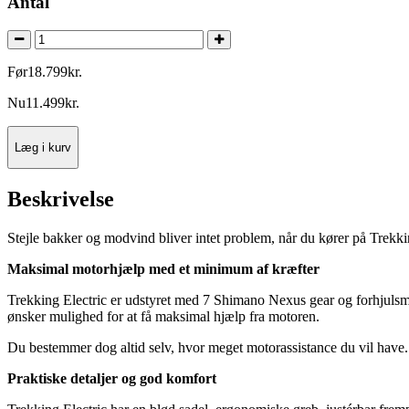
Antal
Før
18.799
kr.
Nu
11.499
kr.
Læg i kurv
Beskrivelse
Stejle bakker og modvind bliver intet problem, når du kører på Trekki
Maksimal motorhjælp med et minimum af kræfter
Trekking Electric er udstyret med 7 Shimano Nexus gear og forhjulsmot
ønsker mulighed for at få maksimal hjælp fra motoren.
Du bestemmer dog altid selv, hvor meget motorassistance du vil have. O
Praktiske detaljer og god komfort