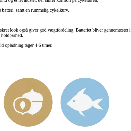
nd og et let alustel, der sikrer komfort på cykelturen.
 batteri, samt en rummelig cykelkurv.
diskret look også giver god vægtfordeling. Batteriet bliver gennemtestet i f
g holdbarhed.
uld opladning tager 4-6 timer.