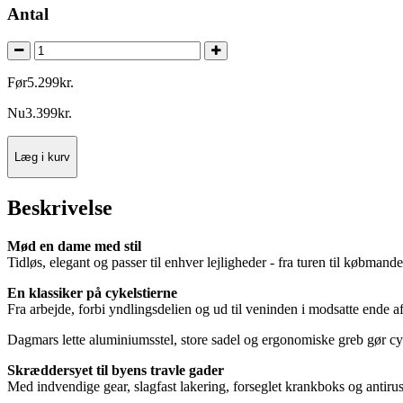
Antal
Før
5.299
kr.
Nu
3.399
kr.
Læg i kurv
Beskrivelse
Mød en dame med stil
Tidløs, elegant og passer til enhver lejligheder - fra turen til købman
En klassiker på cykelstierne
Fra arbejde, forbi yndlingsdelien og ud til veninden i modsatte ende af
Dagmars lette aluminiumsstel, store sadel og ergonomiske greb gør cy
Skræddersyet til byens travle gader
Med indvendige gear, slagfast lakering, forseglet krankboks og antirus