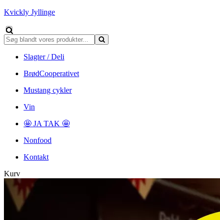
Kvickly Jyllinge
Slagter / Deli
BrødCooperativet
Mustang cykler
Vin
🤩 JA TAK 🤩
Nonfood
Kontakt
Kurv