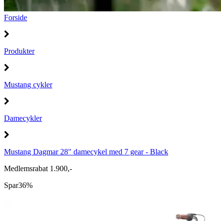
Forside
Produkter
Mustang cykler
Damecykler
Mustang Dagmar 28" damecykel med 7 gear - Black
Medlemsrabat 1.900,-
Spar
36%