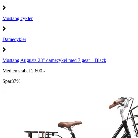
Mustang cykler
Damecykler
Mustang Augusta 28" damecykel med 7 gear – Black
Medlemsrabat 2.600,-
Spar
37%