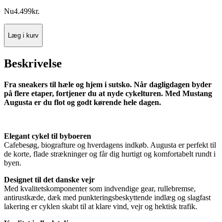
Nu
4.499
kr.
Læg i kurv
Beskrivelse
Fra sneakers til hæle og hjem i sutsko. Når dagligdagen byder
på flere etaper, fortjener du at nyde cykelturen. Med Mustang
Augusta er du flot og godt kørende hele dagen.
Elegant cykel til byboeren
Cafebesøg, biografture og hverdagens indkøb. Augusta er perfekt til
de korte, flade strækninger og får dig hurtigt og komfortabelt rundt i
byen.
Designet til det danske vejr
Med kvalitetskomponenter som indvendige gear, rullebremse,
antirustkæde, dæk med punkteringsbeskyttende indlæg og slagfast
lakering er cyklen skabt til at klare vind, vejr og hektisk trafik.