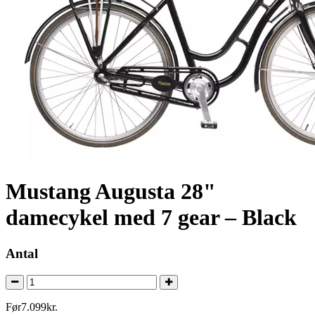
Mustang Augusta 28"
damecykel med 7 gear – Black
Antal
Før
7.099
kr.