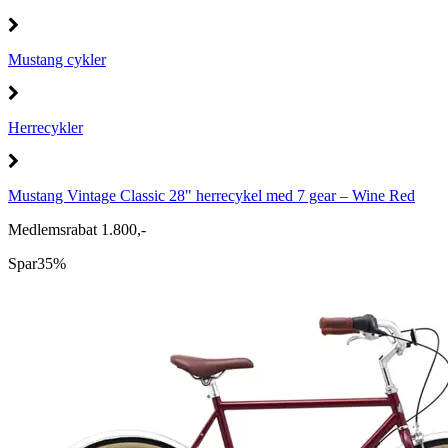
Mustang cykler
Herrecykler
Mustang Vintage Classic 28" herrecykel med 7 gear – Wine Red
Medlemsrabat 1.800,-
Spar
35%