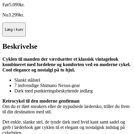
Før
5.099
kr.
Nu
3.299
kr.
Læg i kurv
Beskrivelse
Cyklen til manden der værdsætter et klassisk vintagelook
kombineret med fordelene og komforten ved en moderne cykel.
Cool elegance og nostalgi på to hjul.
Slankt stålstel
7 indvendige Shimano Nexus-gear
Dæk med punkteringsbeskyttende indlæg
Retrocykel til den moderne gentleman
Om du er iført sneakers eller de nypudsede lædersko, triller du frem
til din destination med stil.
Det enkle, slanke stel, de tynde dæk med hvid kant samt sadel og
greb i læderlook gør cyklen til et elegant og nostalgisk indslag på
cykelstien.